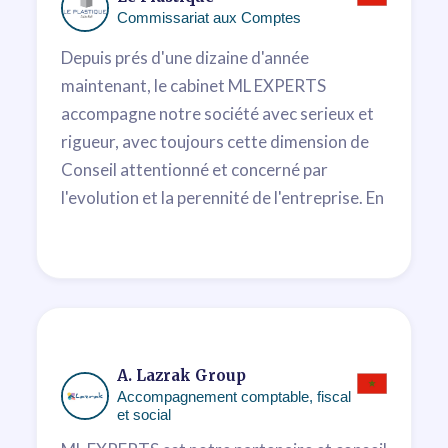
Commissariat aux Comptes
Depuis prés d'une dizaine d'année
maintenant, le cabinet ML EXPERTS
accompagne notre société avec serieux et
rigueur, avec toujours cette dimension de
Conseil attentionné et concerné par
l'evolution et la perennité de l'entreprise. En
tant que dirigeante d'une entreprise, qui
plus est industrielle, la présence de
M'hamed BENANI et Mehdi LAHLOU, est
une garantie de process maitrisés et sûrs à
l'image de notre philosophie interne. Elle me
rassure ."
A. Lazrak Group
Accompagnement comptable, fiscal
Soumia Benamour
et social
Président du Conseil d'Administration