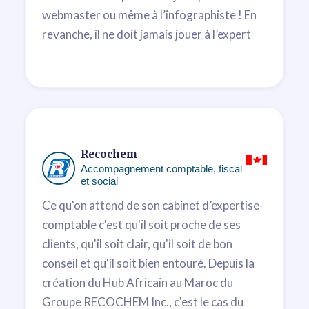
webmaster ou même à l’infographiste ! En
revanche, il ne doit jamais jouer à l’expert
comptable… Entre les mains de Mehdi
Lahlou et de ses équipes depuis 2014, nous
sommes sereins car nous pouvons compter
sur l’expertise, la disponibilité, le suivi des
dossiers sans oublier le conseil. Jeunesse et
solide expertise, on adore ! Sans oublier
Recochem
l’ambiance feutrée de leurs super bureaux
Accompagnement comptable, fiscal
et social
et l’excellent café !
Ce qu'on attend de son cabinet d’expertise-
Ghalia Sebti
comptable c'est qu'il soit proche de ses
Fondatrice
clients, qu'il soit clair, qu'il soit de bon
conseil et qu'il soit bien entouré. Depuis la
création du Hub Africain au Maroc du
Groupe RECOCHEM Inc., c'est le cas du