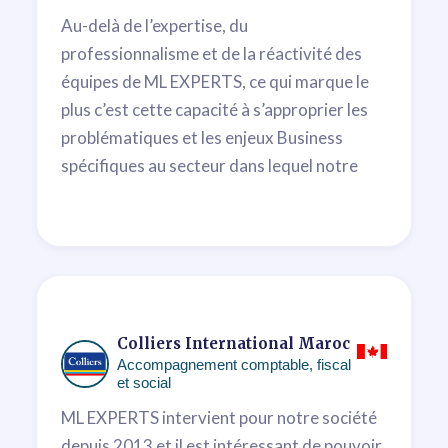
Au-delà de l’expertise, du
professionnalisme et de la réactivité des
équipes de ML EXPERTS, ce qui marque le
plus c’est cette capacité à s’approprier les
problématiques et les enjeux Business
spécifiques au secteur dans lequel notre
société évolue. L’accompagnement et la
prise en charge des sujets financiers, légaux
et fiscaux par Mehdi Lahlou et ses équipes
sont aujourd’hui déterminants pour les
projets de développement de notre groupe.
Y. Fassi Fihri
Colliers International Maroc
Accompagnement comptable, fiscal
Directeur Général
et social
ML EXPERTS intervient pour notre société
depuis 2013 et il est intéressant de pouvoir