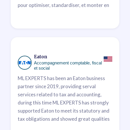
pour optimiser, standardiser, et monter en
qualité nos livrables. Nous apprécions
particulièrement la capacité qu'ont les
équipes ML EXPERTS à nous partager leur
expertise en matière fiscale et comptons
régulièrement sur leurs conseils.
Varie Karmin
Eaton
Accompagnement comptable, fiscal
DRH
et social
ML EXPERTS has been an Eaton business
partner since 2019, providing serval
services related to tax and accounting,
during this time ML EXPERTS has strongly
supported Eaton to meet its statutory and
tax obligations and showed great qualities
in terms of engagment professionalism and