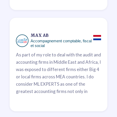
reactivity, we are pleased with this
partnership and we are looking forward to
it to thrive in the future.
Eaton Finance Team
MAX AB
Finance
Accompagnement comptable, fiscal
et social
As part of my role to deal with the audit and
accounting firms in Middle East and Africa, I
was exposed to different firms either Big 4
or local firms across MEA countries. I do
consider ML EXPERTS as one of the
greatest accounting firms not only in
Morocco but also in MEA, this is due to the
level of service we receive, the confidence
we have in the team and the extraordinary