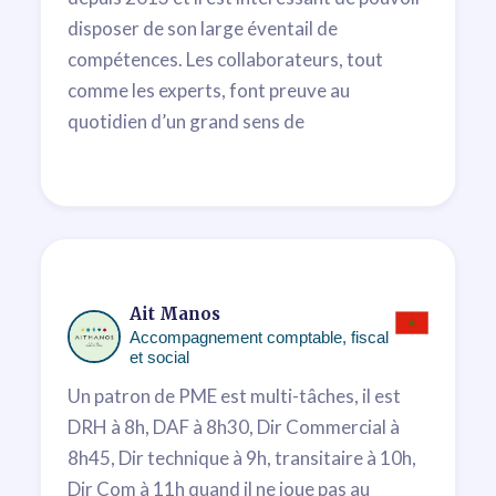
disposer de son large éventail de
compétences. Les collaborateurs, tout
comme les experts, font preuve au
quotidien d’un grand sens de
professionnalisme, de rigueur, et de
discrétion. Nous avons toujours pu compter
sur leur réactivité et obtenu des réponses
claires et rapides, et souvent judicieuses.
Nous nous félicitons d’avoir placé notre
confiance dans ce cabinet.
Ait Manos
Accompagnement comptable, fiscal
Kenza Bennani
et social
Directeur Général
Un patron de PME est multi-tâches, il est
DRH à 8h, DAF à 8h30, Dir Commercial à
8h45, Dir technique à 9h, transitaire à 10h,
Dir Com à 11h quand il ne joue pas au